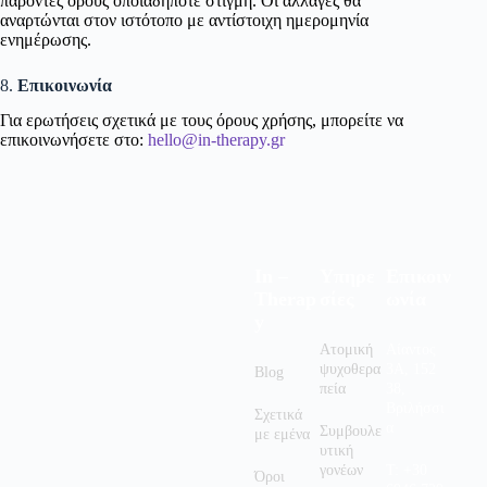
παρόντες όρους οποιαδήποτε στιγμή. Οι αλλαγές θα
αναρτώνται στον ιστότοπο με αντίστοιχη ημερομηνία
ενημέρωσης.
8.
Επικοινωνία
Για ερωτήσεις σχετικά με τους όρους χρήσης, μπορείτε να
επικοινωνήσετε στο:
hello@in-therapy.gr
In –
Υπηρε
Επικοιν
Therap
σίες
ωνία
y
Ατομική
Αίαντος
ψυχοθερα
3Α, 152
Blog
πεία
38,
Βριλήσσι
Σχετικά
α
Συμβουλε
με εμένα
υτική
γονέων
Τ: +30
Όροι