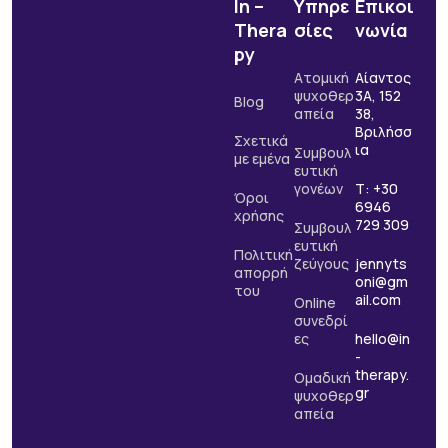
In –
Υπηρε
Επικοι
Thera
σίες
νωνία
py
Ατομική
Αίαντος
ψυχοθερ
3Α, 152
Blog
απεία
38,
Βριλήσσ
Σχετικά
ια
Συμβουλ
με εμένα
ευτική
γονέων
Τ: +30
Όροι
6946
χρήσης
729 309
Συμβουλ
ευτική
Πολιτική
ζεύγους
jennyts
απορρή
oni@gm
του
ail.com
Online
συνεδρί
ες
hello@in
-
therapy.
Ομαδική
gr
ψυχοθερ
απεία