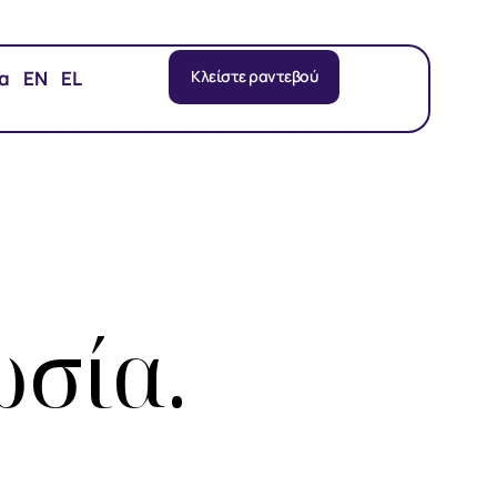
α
EN
EL
Κλείστε ραντεβού
ωσία.