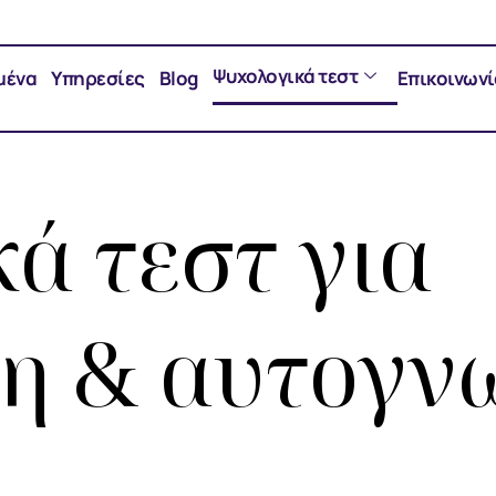
Ψυχολογικά τεστ
εμένα
Υπηρεσίες
Blog
Επικοινωνί
ά τεστ για
η & αυτογν